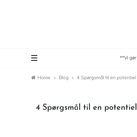
Skip
to
content
**Vi gø
Home
»
Blog
»
4 Spørgsmål til en potentiel
4 Spørgsmål til en potentie