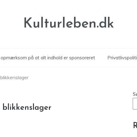
Kulturleben.dk
r opmærksom på at alt indhold er sponsoreret
Privatlivspolit
 blikkenslager
S
l blikkenslager
R