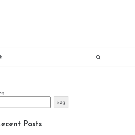
ik
øg
Søg
ecent Posts