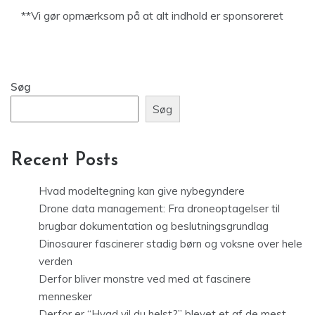
**Vi gør opmærksom på at alt indhold er sponsoreret
Søg
Søg
Recent Posts
Hvad modeltegning kan give nybegyndere
Drone data management: Fra droneoptagelser til
brugbar dokumentation og beslutningsgrundlag
Dinosaurer fascinerer stadig børn og voksne over hele
verden
Derfor bliver monstre ved med at fascinere
mennesker
Derfor er “Hvad vil du helst?” blevet et af de mest