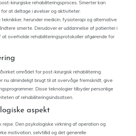
ost-kirurgiske rehabiliteringsproces. Smerter kan
r at deltage i øvelser og aktiviteter.
 teknikker, herunder medicin, fysioterapi og alternative
åndtere smerte. Derudover er uddannelse af patienter i
​at overholde rehabiliteringsprotokoller afgørende for
ering
virket området for post-kirurgisk rehabilitering.
 nu almindeligt brugt til at overvåge fremskridt, give
ingsprogrammer. Disse teknologier tilbyder personlige
teten af ​​rehabiliteringsindsatsen.
logiske aspekt
sk rejse. Den psykologiske virkning af operation og
e motivation, selvtillid og det generelle