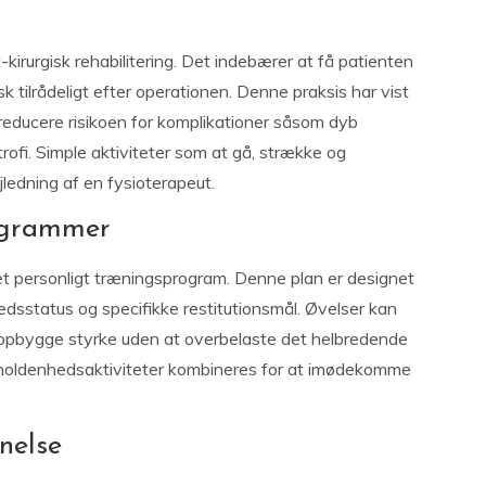
-kirurgisk rehabilitering. Det indebærer at få patienten
k tilrådeligt efter operationen. Denne praksis har vist
 reducere risikoen for komplikationer såsom dyb
fi. Simple aktiviteter som at gå, strække og
ledning af en fysioterapeut.
ogrammer
 ​​et personligt træningsprogram. Denne plan er designet
bredsstatus og specifikke restitutionsmål. Øvelser kan
 at opbygge styrke uden at overbelaste det helbredende
udholdenhedsaktiviteter kombineres for at imødekomme
nelse