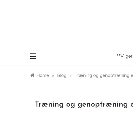
Skip
to
content
**Vi gø
Home
»
Blog
»
Træning og genoptræning e
Træning og genoptræning e