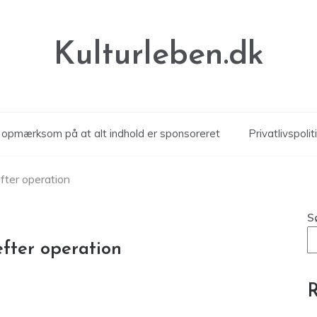
Kulturleben.dk
r opmærksom på at alt indhold er sponsoreret
Privatlivspolit
fter operation
S
fter operation
R