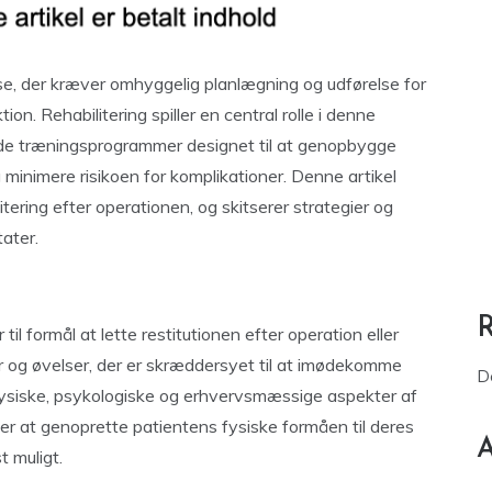
se, der kræver omhyggelig planlægning og udførelse for
ion. Rehabilitering spiller en central rolle i denne
rede træningsprogrammer designet til at genopbygge
g minimere risikoen for komplikationer. Denne artikel
itering efter operationen, og skitserer strategier og
tater.
til formål at lette restitutionen efter operation eller
r og øvelser, der er skræddersyet til at imødekomme
D
fysiske, psykologiske og erhvervsmæssige aspekter af
 er at genoprette patientens fysiske formåen til deres
A
t muligt.