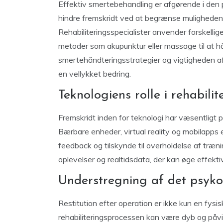
Effektiv smertebehandling er afgørende i den p
hindre fremskridt ved at begrænse muligheden fo
Rehabiliteringsspecialister anvender forskellige
metoder som akupunktur eller massage til at h
smertehåndteringsstrategier og vigtigheden af ​
en vellykket bedring.
Teknologiens rolle i rehabilit
Fremskridt inden for teknologi har væsentligt på
Bærbare enheder, virtual reality og mobilapps er
feedback og tilskynde til overholdelse af træn
oplevelser og realtidsdata, der kan øge effektivi
Understregning af det psyko
Restitution efter operation er ikke kun en fysi
rehabiliteringsprocessen kan være dyb og påvirk