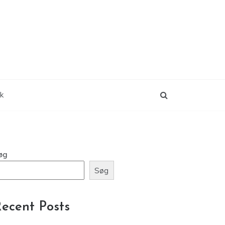
ik
øg
Søg
ecent Posts