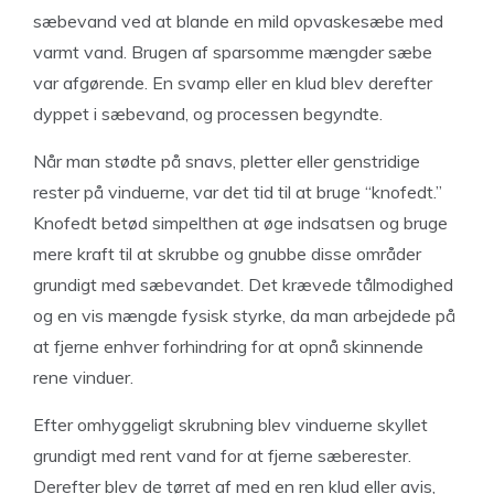
sæbevand ved at blande en mild opvaskesæbe med
varmt vand. Brugen af sparsomme mængder sæbe
var afgørende. En svamp eller en klud blev derefter
dyppet i sæbevand, og processen begyndte.
Når man stødte på snavs, pletter eller genstridige
rester på vinduerne, var det tid til at bruge “knofedt.”
Knofedt betød simpelthen at øge indsatsen og bruge
mere kraft til at skrubbe og gnubbe disse områder
grundigt med sæbevandet. Det krævede tålmodighed
og en vis mængde fysisk styrke, da man arbejdede på
at fjerne enhver forhindring for at opnå skinnende
rene vinduer.
Efter omhyggeligt skrubning blev vinduerne skyllet
grundigt med rent vand for at fjerne sæberester.
Derefter blev de tørret af med en ren klud eller avis,