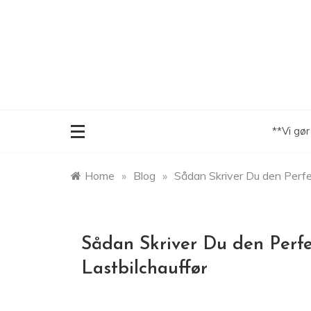
Skip
to
content
**Vi gø
Home
»
Blog
»
Sådan Skriver Du den Perf
Sådan Skriver Du den Perf
Lastbilchauffør