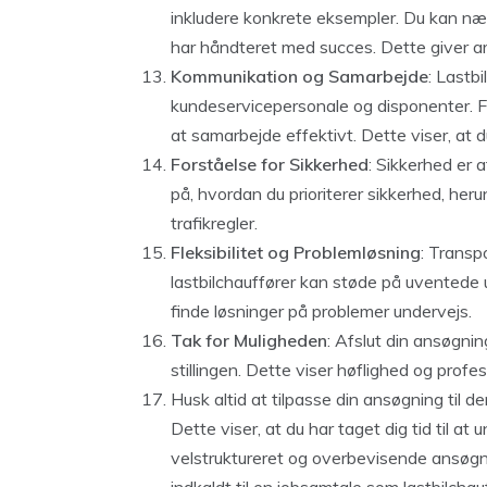
inkludere konkrete eksempler. Du kan nævn
har håndteret med succes. Dette giver ar
Kommunikation og Samarbejde
: Lastb
kundeservicepersonale og disponenter. 
at samarbejde effektivt. Dette viser, at d
Forståelse for Sikkerhed
: Sikkerhed er 
på, hvordan du prioriterer sikkerhed, her
trafikregler.
Fleksibilitet og Problemløsning
: Transp
lastbilchauffører kan støde på uventede u
finde løsninger på problemer undervejs.
Tak for Muligheden
: Afslut din ansøgni
stillingen. Dette viser høflighed og profes
Husk altid at tilpasse din ansøgning til d
Dette viser, at du har taget dig tid til a
velstruktureret og overbevisende ansøgni