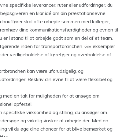
e specifikke leverancer, ruter eller udfordringer, du
bejdsgiveren en klar idé om din præstationsevne.
ilchauffører skal ofte arbejde sammen med kolleger,
Fremhæv dine kommunikationsfærdigheder og evnen til
u er i stand til at arbejde godt som en del af et team.
afgørende inden for transportbranchen. Giv eksempler
under vedligeholdelse af køretøjer og overholdelse af
ortbranchen kan være uforudsigelig, og
dfordringer. Beskriv din evne til at være fleksibel og
ng med en tak for muligheden for at ansøge om
sionel opførsel.
en specifikke virksomhed og stilling, du ansøger om.
t undersøge og virkelig ønsker at arbejde der. Med en
ng vil du øge dine chancer for at blive bemærket og