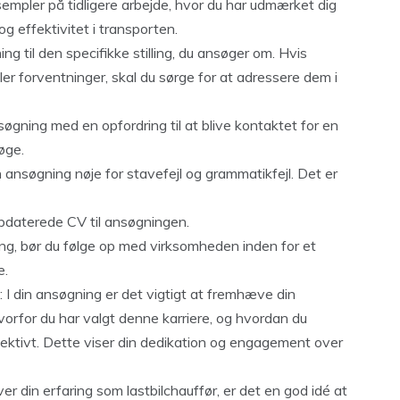
sempler på tidligere arbejde, hvor du har udmærket dig
og effektivitet i transporten.
ing til den specifikke stilling, du ansøger om. Hvis
er forventninger, skal du sørge for at adressere dem i
nsøgning med en opfordring til at blive kontaktet for en
øge.
ansøgning nøje for stavefejl og grammatikfejl. Det er
opdaterede CV til ansøgningen.
ing, bør du følge op med virksomheden inden for et
e.
: I din ansøgning er det vigtigt at fremhæve din
vorfor du har valgt denne karriere, og hvordan du
ffektivt. Dette viser din dedikation og engagement over
ver din erfaring som lastbilchauffør, er det en god idé at