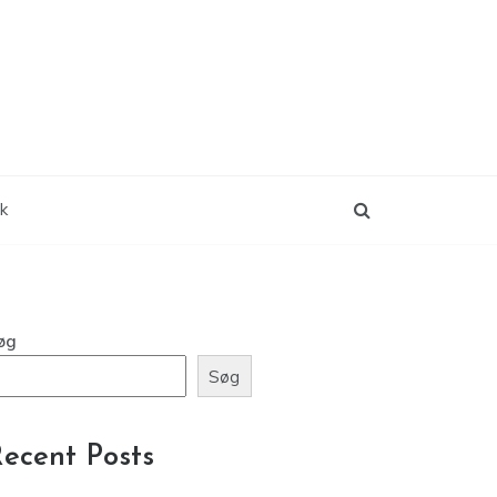
ik
øg
Søg
ecent Posts