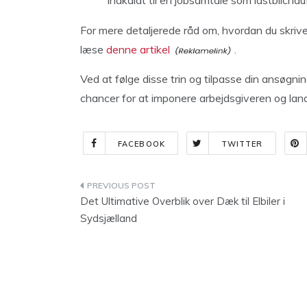
indkaldt til en jobsamtale som lastbilchauf
For mere detaljerede råd om, hvordan du skriv
læse
denne artikel
.
Ved at følge disse trin og tilpasse din ansøgning
chancer for at imponere arbejdsgiveren og la
FACEBOOK
TWITTER
Indlægsnavigation
Det Ultimative Overblik over Dæk til Elbiler i
Sydsjælland