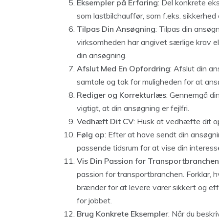
Eksempler på Erfaring
: Del konkrete ek
som lastbilchauffør, som f.eks. sikkerhed 
Tilpas Din Ansøgning
: Tilpas din ansøgn
virksomheden har angivet særlige krav ell
din ansøgning.
Afslut Med En Opfordring
: Afslut din a
samtale og tak for muligheden for at ans
Rediger og Korrekturlæs
: Gennemgå din 
vigtigt, at din ansøgning er fejlfri.
Vedhæft Dit CV
: Husk at vedhæfte dit 
Følg op
: Efter at have sendt din ansøgn
passende tidsrum for at vise din interess
Vis Din Passion for Transportbranchen
passion for transportbranchen. Forklar, h
brænder for at levere varer sikkert og e
for jobbet.
Brug Konkrete Eksempler
: Når du beskri