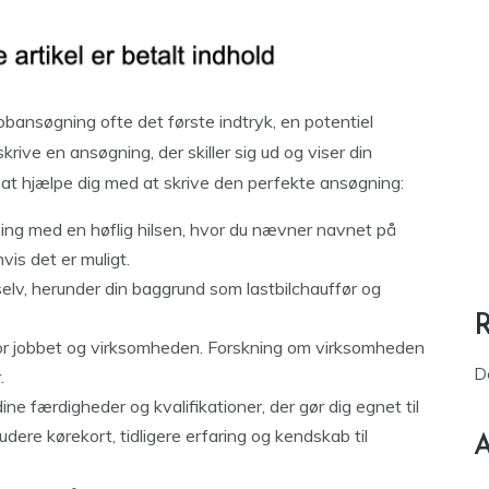
jobansøgning ofte det første indtryk, en potentiel
skrive en ansøgning, der skiller sig ud og viser din
til at hjælpe dig med at skrive den perfekte ansøgning:
ing med en høflig hilsen, hvor du nævner navnet på
is det er muligt.
selv, herunder din baggrund som lastbilchauffør og
 for jobbet og virksomheden. Forskning om virksomheden
D
.
dine færdigheder og kvalifikationer, der gør dig egnet til
udere kørekort, tidligere erfaring og kendskab til
A