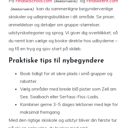
På
Findskischool.com
og
Findskirent.com
kan du sammenligne begyndervenlige
skiskoler og udlejningsbutikker i dit område. Se priser,
anmeldelser og detaljer om gruppe-størrelser,
udstyrskategorier og sprog. Vi giver dig overblikket, så
du nemt kan vælge og booke direkte hos udbyderne –
og få en tryg og sjov start på skiløb.
Praktiske tips til nybegyndere
Book tidligt for at sikre plads i små grupper og
rabatter.
Vælg områder med brede blå pister som Zell am
See, Saalbach eller Serfaus-Fiss-Ladis.
Kombiner gerne 3-5 dages lektioner med leje for
maksimal fremgang.
Med den rigtige skiskole og udstyr bliver din første tur
på ski en oplevelse, du husker med smil.