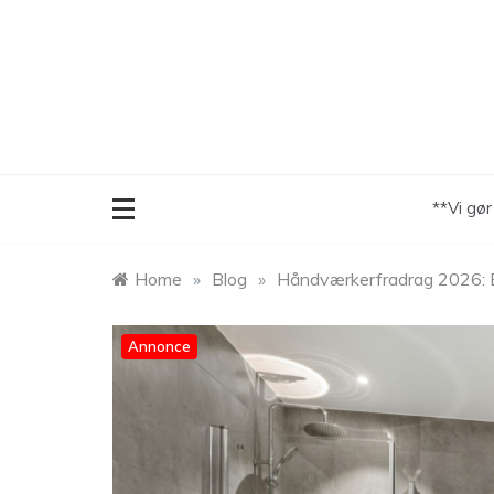
Skip
to
content
**Vi gø
Home
»
Blog
»
Håndværkerfradrag 2026: 
Annonce