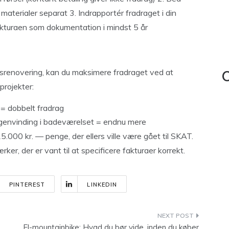
aterialer separat 3. Indrapportér fradraget i din
akturaen som dokumentation i mindst 5 år
srenovering, kan du maksimere fradraget ved at
C
projekter:
 = dobbelt fradrag
genvinding i badeværelset = endnu mere
00 kr. — penge, der ellers ville være gået til SKAT.
er, der er vant til at specificere fakturaer korrekt.
PINTEREST
LINKEDIN
El-mountainbike: Hvad du bør vide, inden du køber