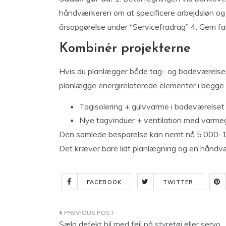
håndværkeren om at specificere arbejdsløn og m
årsopgørelse under “Servicefradrag” 4. Gem f
Kombinér projekterne
Hvis du planlægger både tag- og badeværelse
planlægge energirelaterede elementer i begge 
Tagisolering + gulvvarme i badeværelset
Nye tagvinduer + ventilation med varme
Den samlede besparelse kan nemt nå 5.000-15.0
Det kræver bare lidt planlægning og en håndværk
FACEBOOK
TWITTER
Indlægsnavigation
Sælg defekt bil med fejl på styretøj eller servo