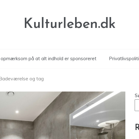
Kulturleben.dk
r opmærksom på at alt indhold er sponsoreret
Privatlivspolit
Badeværelse og tag
S
R