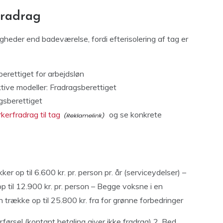
fradrag
heder end badeværelse, fordi efterisolering af tag er
erettiget for arbejdsløn
ktive modeller: Fradragsberettiget
gsberettiget
erfradrag til tag
og se konkrete
r op til 6.600 kr. pr. person pr. år (serviceydelser) –
 til 12.900 kr. pr. person – Begge voksne i en
 trække op til 25.800 kr. fra for grønne forbedringer
førsel (kontant betaling giver ikke fradrag) 2. Bed