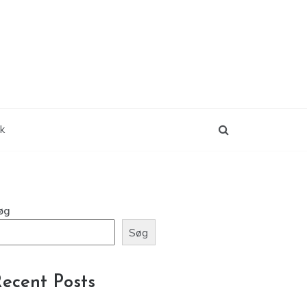
ik
øg
Søg
ecent Posts