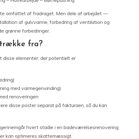
kte omfattet af fradraget. Men dele af arbejdet —
tallation af gulvvarme, forbedring af ventilation og
 de grønne forbedringer.
trække fra?
disse elementer, der potentielt er
edring)
ning med varmegenvinding)
 med renoveringen
icere disse poster separat på fakturaen, så du kan
gennemgår hvert stadie i en badeværelsesrenovering
e der kan optimeres skattemæssigt.