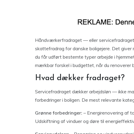
Håndværkerfradraget — eller servicefradraget,
skattefradrag for danske boligejere. Det giver 
du får udført bestemte typer arbejde i hjemmet
mærkbar forskel i budgettet, når du renoverer 
Hvad dækker fradraget?
Servicefradraget dækker arbejdsløn — ikke ma
forbedringer i boligen. De mest relevante katego
Grønne forbedringer:
– Energirenovering af ta
Udskiftning af vinduer og døre til energieffektiv
Serviceydelser:
– Rengøring og vinduespudsni