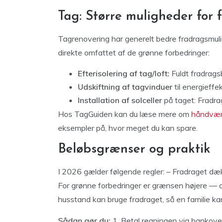
Tag: Større muligheder for 
Tagrenovering har generelt bedre fradragsmulig
direkte omfattet af de grønne forbedringer:
Efterisolering af tag/loft:
Fuldt fradragsb
Udskiftning af tagvinduer
til energieffe
Installation af solceller
på taget: Fradra
Hos TagGuiden kan du læse mere om
håndværk
eksempler på, hvor meget du kan spare.
Beløbsgrænser og praktik
I 2026 gælder følgende regler: – Fradraget dække
For grønne forbedringer er grænsen højere — op
husstand kan bruge fradraget, så en familie kan
Sådan gør du:
1. Betal regningen via bankover