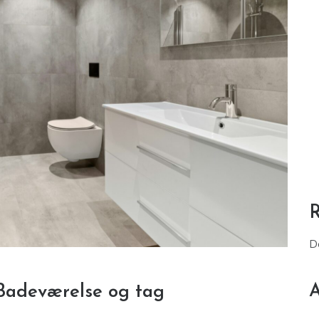
D
A
Badeværelse og tag