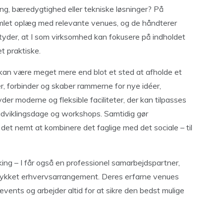
ning, bæredygtighed eller tekniske løsninger? På
mlet oplæg med relevante venues, og de håndterer
tyder, at I som virksomhed kan fokusere på indholdet
t praktiske.
kan være meget mere end blot et sted at afholde et
r, forbinder og skaber rammerne for nye idéer,
der moderne og fleksible faciliteter, der kan tilpasses
 udviklingsdage og workshops. Samtidig gør
det nemt at kombinere det faglige med det sociale – til
king – I får også en professionel samarbejdspartner,
 vellykket erhvervsarrangement. Deres erfarne venues
vents og arbejder altid for at sikre den bedst mulige