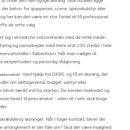
 finde den helt rigtige løsning. Skal hotellet ligge
 der behov for grupperum, scene, specialudstyr eller
og her kan det være en stor fordel at få professionel
æffe de rette valg.
ret sig i at matche virksomheder med de rette møde-
erfaring og samarbejder med mere end 100 steder i hele
ferencehoteller i København. Når man vælger at
 ekspertviden og personlig rådgivning.
med hjælp fra DKBS, og få en løsning, der
ler om deltagerantal, budget, udstyr eller
er bliver tænkt ind fra starten. De kender markedet og
sser bedst til jeres ønsker – uden at I selv skal bruge
ler.
kræddersy løsninger. Når I tager kontakt, bliver der
type arrangement er der tale om? Skal der være mulighed