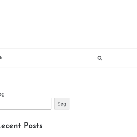
ik
øg
Søg
ecent Posts