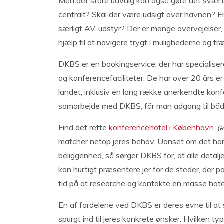
Men det store udvalg kan også gøre det svært at
centralt? Skal der være udsigt over havnen? Er
særligt AV-udstyr? Der er mange overvejelser, 
hjælp til at navigere trygt i mulighederne og tr
DKBS er en bookingservice, der har specialise
og konferencefaciliteter. De har over 20 års 
landet, inklusiv en lang række anerkendte kon
samarbejde med DKBS, får man adgang til både
Find det rette
konferencehotel i København
matcher netop jeres behov. Uanset om det hand
beliggenhed, så sørger DKBS for, at alle detalj
kan hurtigt præsentere jer for de steder, der pa
tid på at researche og kontakte en masse hotel
En af fordelene ved DKBS er deres evne til at s
spurgt ind til jeres konkrete ønsker: Hvilken 