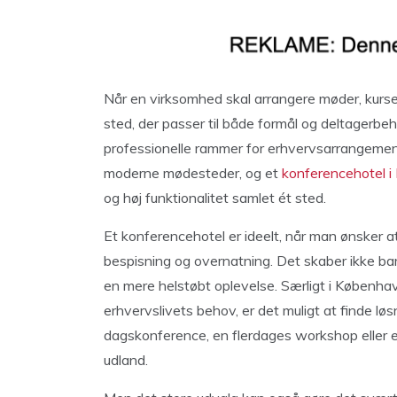
Når en virksomhed skal arrangere møder, kurser 
sted, der passer til både formål og deltagerb
professionelle rammer for erhvervsarrangemen
moderne mødesteder, og et
konferencehotel 
og høj funktionalitet samlet ét sted.
Et konferencehotel er ideelt, når man ønsker at
bespisning og overnatning. Det skaber ikke ba
en mere helstøbt oplevelse. Særligt i Københa
erhvervslivets behov, er det muligt at finde løs
dagskonference, en flerdages workshop eller 
udland.