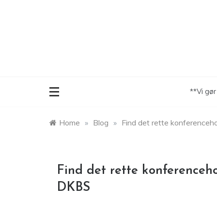
Skip
to
content
**Vi gø
Home
»
Blog
»
Find det rette konferenceh
Find det rette konferenceh
DKBS